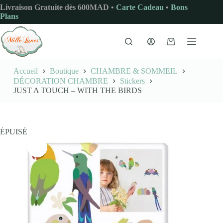
Passer
Livraison Gratuite dès 600MAD •
Carte Cadeau
•
Bons
au
Plans
contenu
Panier
d’achat
Accueil
Boutique
CHAMBRE & SOMMEIL
DÉCORATION CHAMBRE
Stickers
JUST A TOUCH – WITH THE BIRDS
ÉPUISÉ