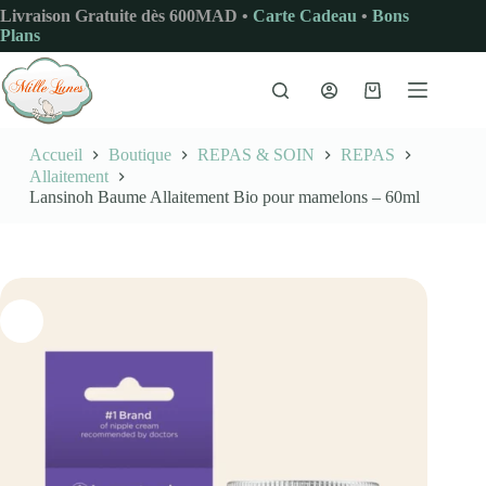
Passer
Livraison Gratuite dès 600MAD •
Carte Cadeau
•
Bons
au
Plans
contenu
Panier
d’achat
Accueil
Boutique
REPAS & SOIN
REPAS
Allaitement
Lansinoh Baume Allaitement Bio pour mamelons – 60ml