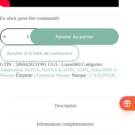
En stock (peut être commandé)
quantité
de
Ajouter au panier
Lansinoh
Baume
Allaitement
Ajouter à la liste de naissance
Bio
pour
GTIN :
5060420231991
UGS :
Lnsonb60
Catégories :
mamelons
Allaitement
,
REPAS
,
REPAS & SOIN
,
SOIN
,
Soins Bébé et
-
Maman
Étiquette :
Essentiels Maman
Marque :
LANSINOH
60ml
Description
Informations complémentaires