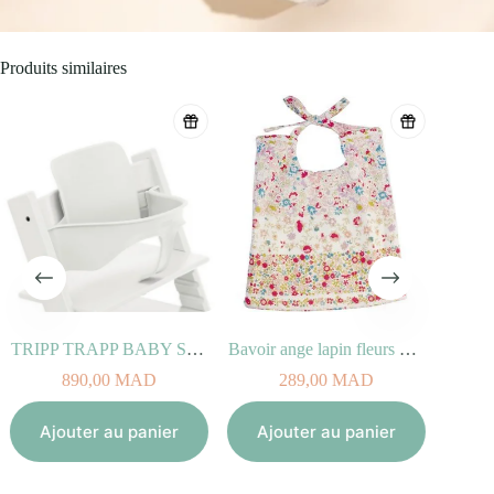
Produits similaires
TRIPP TRAPP BABY SET blanc
Bavoir ange lapin fleurs Rouges 20 cm
890,00
MAD
289,00
MAD
1
Ajouter au panier
Ajouter au panier
Aj