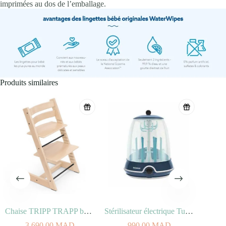
imprimées au dos de l’emballage.
Produits similaires
Chaise TRIPP TRAPP bois de Hêtre Naturel
Stérilisateur électrique Turbo vapeur(+)
Bavo
3 690,00
MAD
990,00
MAD