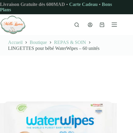
Passer
Livraison Gratuite dès 600MAD •
Carte Cadeau
•
Bons
au
Plans
contenu
Panier
d’achat
Accueil
Boutique
REPAS & SOIN
LINGETTES pour bébé WaterWipes – 60 unités