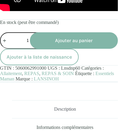
En stock (peut être commandé)
quantité
de
Ajouter au panier
Lansinoh
Coussinets
d'allaitement
Ajouter à la liste de naissance
-
60
GTIN :
5060062991000
UGS :
Lnsdnp60
Catégories :
unités
Allaitement
,
REPAS
,
REPAS & SOIN
Étiquette :
Essentiels
Maman
Marque :
LANSINOH
Description
Informations complémentaires