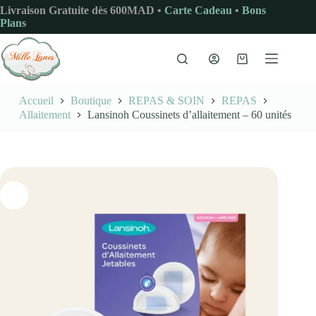
Passer
Livraison Gratuite dès 600MAD •
Carte Cadeau
•
Bons
au
Plans
contenu
Panier
d’achat
Accueil
Boutique
REPAS & SOIN
REPAS
Allaitement
Lansinoh Coussinets d’allaitement – 60 unités