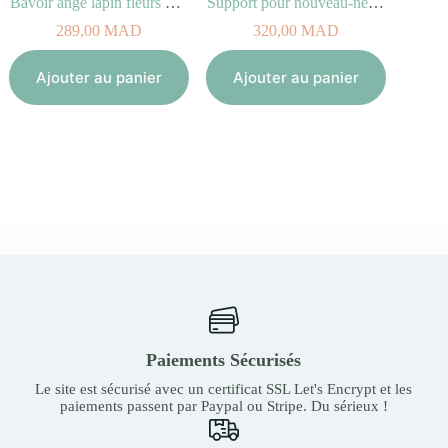
Bavoir ange lapin fleurs Rouges 20 cm
Support pour nouveau-né STOKKE FLEXI BATH
289,00
MAD
320,00
MAD
1
Ajouter au panier
Ajouter au panier
Aj
Paiements Sécurisés
Le site est sécurisé avec un certificat SSL Let's Encrypt et les
paiements passent par Paypal ou Stripe. Du sérieux !