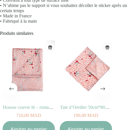
• Convient à tout type de surface lisse
• N’abime pas le support si vous souhaitez décoller le sticker après un
certain temps
• Made in France
• Fabriqué à la main
Produits similaires
Housse couvre lit – romance
Taie d’Oreiller 50cm*80cm – Romance
710,00
MAD
190,00
MAD
Aj
Ajouter au panier
Ajouter au panier