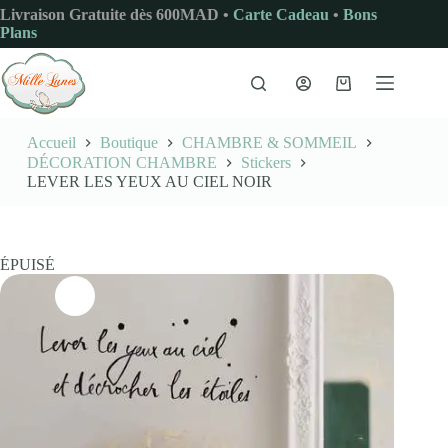
Passer
Livraison Gratuite dès 600MAD •
Carte Cadeau
•
Bons
au
Plans
contenu
Panier
d’achat
Accueil
Boutique
CHAMBRE & SOMMEIL
DÉCORATION CHAMBRE
Stickers
LEVER LES YEUX AU CIEL NOIR
ÉPUISÉ