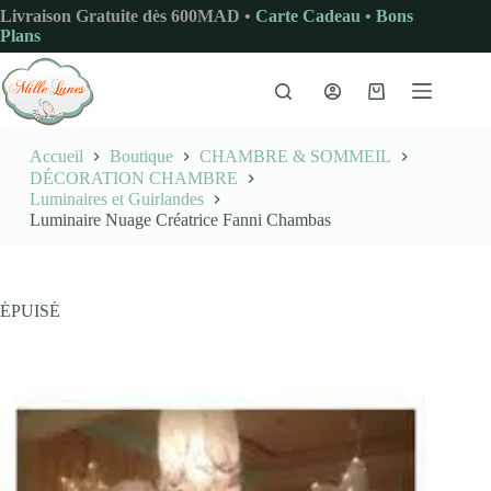
Passer
Livraison Gratuite dès 600MAD •
Carte Cadeau
•
Bons
au
Plans
contenu
Panier
d’achat
Accueil
Boutique
CHAMBRE & SOMMEIL
DÉCORATION CHAMBRE
Luminaires et Guirlandes
Luminaire Nuage Créatrice Fanni Chambas
ÉPUISÉ