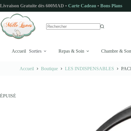
Passer
Livraison Gratuite dès 600MAD •
Carte Cadeau
•
Bons Plans
au
contenu
Aucun
résultat
Accueil
Sorties
Repas & Soin
Chambre & So
Accueil
Boutique
LES INDISPENSABLES
PACK
ÉPUISÉ