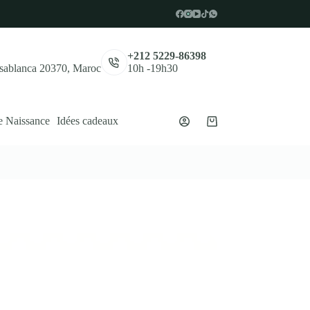
,
+212 5229-86398
asablanca 20370, Maroc
10h -19h30
e Naissance
Idées cadeaux
Panier
d’achat