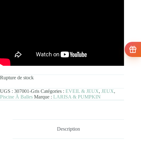
Rupture de stock
UGS :
307001-Gris
Catégories :
EVEIL & JEUX
,
JEUX
,
Piscine À Balles
Marque :
LARISA & PUMPKIN
Description