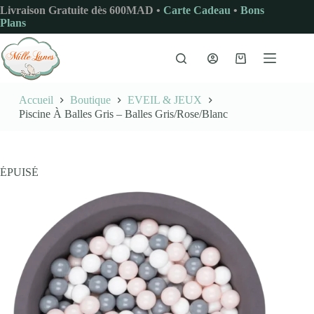
Passer
Livraison Gratuite dès 600MAD •
Carte Cadeau
•
Bons
au
Plans
contenu
Panier
d’achat
Accueil
Boutique
EVEIL & JEUX
Piscine À Balles Gris – Balles Gris/Rose/Blanc
ÉPUISÉ