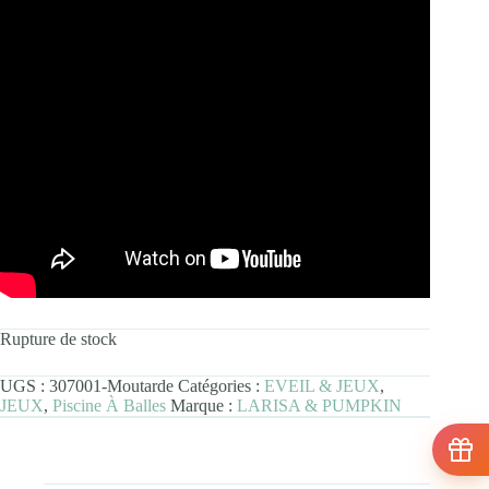
Rupture de stock
UGS :
307001-Moutarde
Catégories :
EVEIL & JEUX
,
JEUX
,
Piscine À Balles
Marque :
LARISA & PUMPKIN