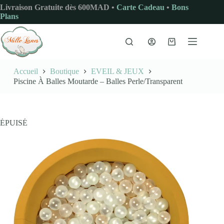
Passer
Livraison Gratuite dès 600MAD •
Carte Cadeau
•
Bons
au
Plans
contenu
Panier
d’achat
Accueil
Boutique
EVEIL & JEUX
Piscine À Balles Moutarde – Balles Perle/Transparent
ÉPUISÉ