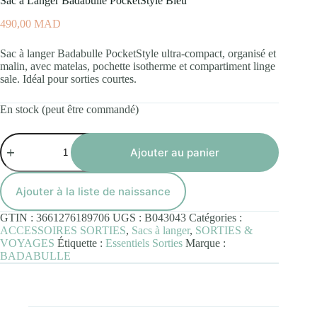
Sac à Langer Badabulle PocketStyle Bleu
490,00
MAD
Sac à langer Badabulle PocketStyle ultra-compact, organisé et
malin, avec matelas, pochette isotherme et compartiment linge
sale. Idéal pour sorties courtes.
En stock (peut être commandé)
quantité
de
Ajouter au panier
Sac
à
Langer
Ajouter à la liste de naissance
Badabulle
PocketStyle
GTIN :
3661276189706
UGS :
B043043
Catégories :
Bleu
ACCESSOIRES SORTIES
,
Sacs à langer
,
SORTIES &
VOYAGES
Étiquette :
Essentiels Sorties
Marque :
BADABULLE