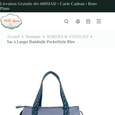
Passer
Livraison Gratuite dès 600MAD •
Carte Cadeau
•
Bons
au
Plans
contenu
Panier
d’achat
Accueil
Boutique
SORTIES & VOYAGES
Sac à Langer Badabulle PocketStyle Bleu