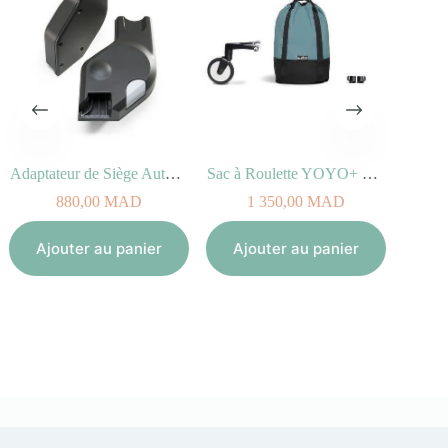
Adaptateur de Siège Auto pour poussettes STOKKE®
Sac à Roulette YOYO+ Bag Aqua
Cadre
4 560,
880,00
MAD
1 350,00
MAD
Aj
Ajouter au panier
Ajouter au panier