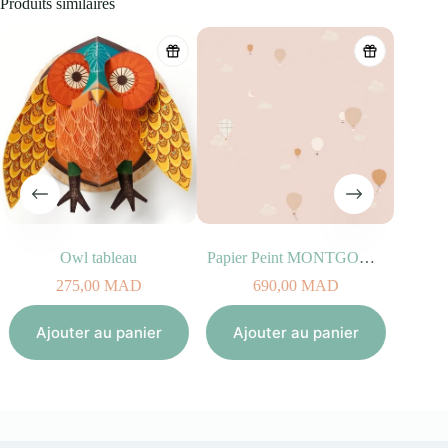
Produits similaires
Owl tableau
Papier Peint MONTGOLFIERES
275,00
MAD
690,00
MAD
Aj
Ajouter au panier
Ajouter au panier