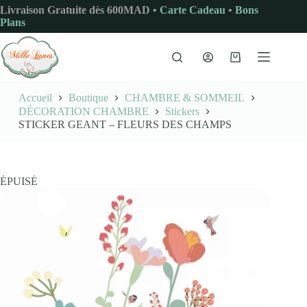
Passer
Livraison Gratuite dès 600MAD •
Carte Cadeau
•
Bons
au
Plans
contenu
Panier
d’achat
Accueil
Boutique
CHAMBRE & SOMMEIL
DÉCORATION CHAMBRE
Stickers
STICKER GEANT – FLEURS DES CHAMPS
ÉPUISÉ