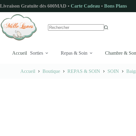
Passer
Livraison Gratuite dès 600MAD •
Carte Cadeau
•
Bons Plans
au
contenu
Aucun
résultat
Accueil
Sorties
Repas & Soin
Chambre & So
Accueil
Boutique
REPAS & SOIN
SOIN
Baig