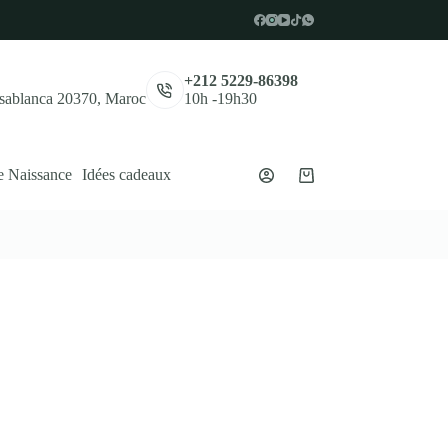
,
+212 5229-86398
asablanca 20370, Maroc
10h -19h30
e Naissance
Idées cadeaux
Panier
d’achat