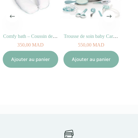
Comfy bath – Coussin de bain évolutif
Trousse de soin baby Care Kit Aqua Babymoov
File
350,00
MAD
550,00
MAD
Aj
Ajouter au panier
Ajouter au panier