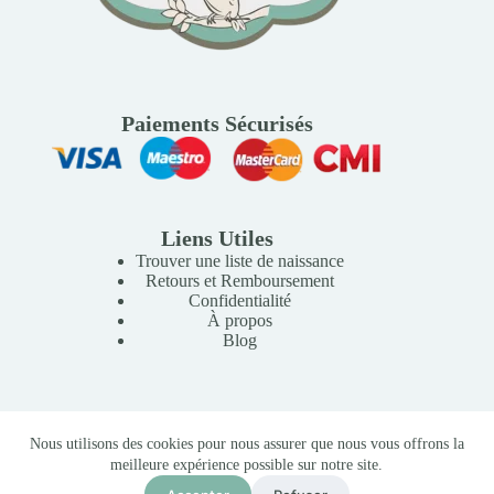
Paiements Sécurisés
Liens Utiles
Trouver une liste de naissance
Retours et Remboursement
Confidentialité
À propos
Blog
Copyright © 2026 Mille Lunes - Création du site :
Baptiste
Nous utilisons des cookies pour nous assurer que nous vous offrons la
Pagès
-
Conditions Générales de Vente
meilleure expérience possible sur notre site.
Stokke® Nomi® Baby Set Gris
890,00
MAD