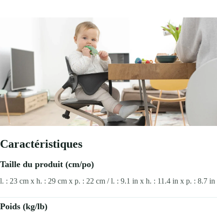
Caractéristiques
Taille du produit (cm/po)
l. : 23 cm x h. : 29 cm x p. : 22 cm / l. : 9.1 in x h. : 11.4 in x p. : 8.7 in
Poids (kg/lb)