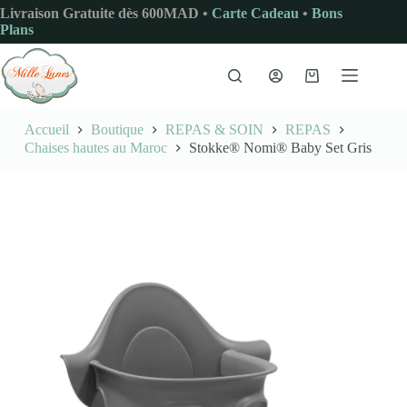
Passer
Livraison Gratuite dès 600MAD •
Carte Cadeau
•
Bons
au
Plans
contenu
Panier
d’achat
Accueil
Boutique
REPAS & SOIN
REPAS
Chaises hautes au Maroc
Stokke® Nomi® Baby Set Gris