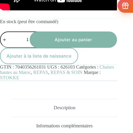
En stock (peut être commandé)
quantité
de
Ajouter au panier
Stokke®
Nomi®
Baby
Ajouter à la liste de naissance
Set
Gris
GTIN :
7040356261031
UGS :
626103
Catégories :
Chaises
hautes au Maroc
,
REPAS
,
REPAS & SOIN
Marque :
STOKKE
Description
Informations complémentaires