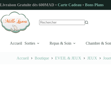
Passer
Livraison Gratuite dès 600MAD •
Carte Cadeau
•
Bons Plans
au
contenu
Aucun
résultat
Accueil
Sorties
Repas & Soin
Chambre & So
Accueil
Boutique
EVEIL & JEUX
JEUX
Jouet