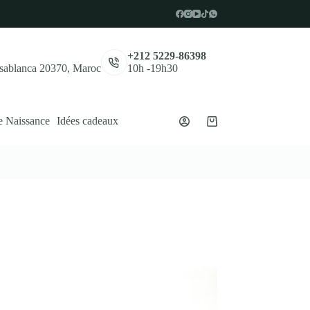
,
+212 5229-86398
asablanca 20370, Maroc
10h -19h30
e Naissance
Idées cadeaux
Panier
d’achat