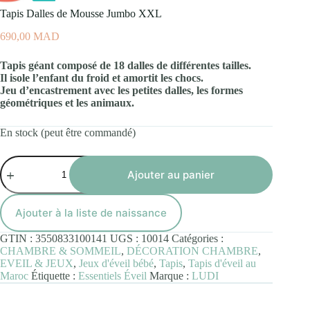
Tapis Dalles de Mousse Jumbo XXL
690,00
MAD
Tapis géant composé de 18 dalles de différentes tailles.
Il isole l’enfant du froid et amortit les chocs.
Jeu d’encastrement avec les petites dalles, les formes
géométriques et les animaux.
En stock (peut être commandé)
quantité
de
Ajouter au panier
Tapis
Dalles
de
Ajouter à la liste de naissance
Mousse
Jumbo
GTIN :
3550833100141
UGS :
10014
Catégories :
XXL
CHAMBRE & SOMMEIL
,
DÉCORATION CHAMBRE
,
EVEIL & JEUX
,
Jeux d'éveil bébé
,
Tapis
,
Tapis d'éveil au
Maroc
Étiquette :
Essentiels Éveil
Marque :
LUDI