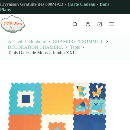
Passer
Livraison Gratuite dès 600MAD •
Carte Cadeau
•
Bons
au
Plans
contenu
Panier
d’achat
Accueil
Boutique
CHAMBRE & SOMMEIL
DÉCORATION CHAMBRE
Tapis
Tapis Dalles de Mousse Jumbo XXL