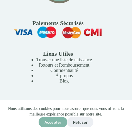
Paiements Sécurisés
Liens Utiles
Trouver une liste de naissance
Retours et Remboursement
Confidentialité
À propos
Blog
Copyright © 2026 Mille Lunes - Création du site :
Baptiste
Nous utilisons des cookies pour nous assurer que nous vous offrons la
Pagès
-
Conditions Générales de Vente
meilleure expérience possible sur notre site.
Tapis Dalles de Mousse Jumbo XXL
690,00
MAD
Accepter
Refuser
Ajouter au panier
En stock (peut être
commandé)