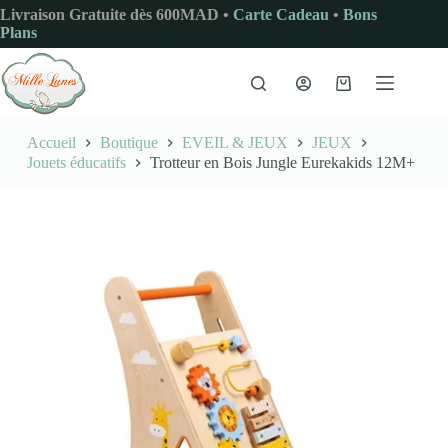
Passer
Livraison Gratuite dès 600MAD •
Carte Cadeau
•
Bons
au
Plans
contenu
Panier
d’achat
Accueil
Boutique
EVEIL & JEUX
JEUX
Jouets éducatifs
Trotteur en Bois Jungle Eurekakids 12M+