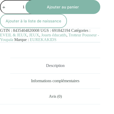
quantité
de
Ajouter au panier
Trotteur
en
Bois
Ajouter à la liste de naissance
Jungle
Eurekakids
GTIN :
8435404820008
UGS :
691842194
Catégories :
12M+
EVEIL & JEUX
,
JEUX
,
Jouets éducatifs
,
Trotteur Pousseur -
Youpala
Marque :
EUREKAKIDS
Description
Informations complémentaires
Avis (0)