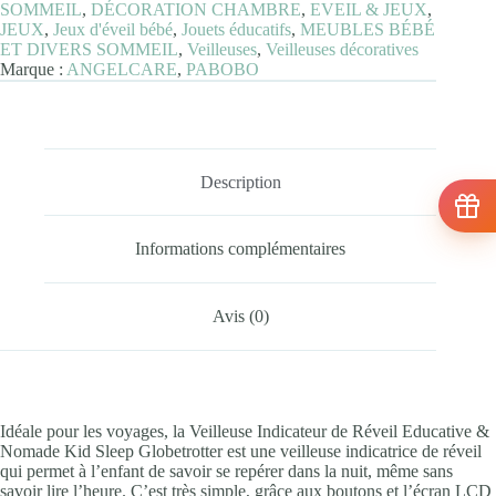
SOMMEIL
,
DÉCORATION CHAMBRE
,
EVEIL & JEUX
,
Globetrotter
JEUX
,
Jeux d'éveil bébé
,
Jouets éducatifs
,
MEUBLES BÉBÉ
ET DIVERS SOMMEIL
,
Veilleuses
,
Veilleuses décoratives
Marque :
ANGELCARE
,
PABOBO
Description
Informations complémentaires
Avis (0)
Idéale pour les voyages, la Veilleuse Indicateur de Réveil Educative &
Nomade Kid Sleep Globetrotter est une veilleuse indicatrice de réveil
qui permet à l’enfant de savoir se repérer dans la nuit, même sans
savoir lire l’heure. C’est très simple, grâce aux boutons et l’écran LCD