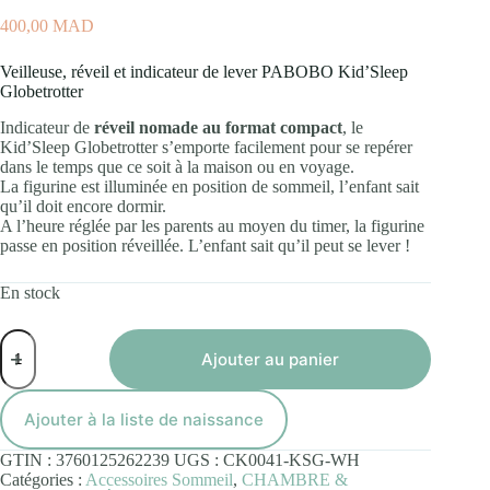
400,00
MAD
Veilleuse, réveil et indicateur de lever PABOBO Kid’Sleep
Globetrotter
Indicateur de
réveil nomade au format compact
, le
Kid’Sleep Globetrotter s’emporte facilement pour se repérer
dans le temps que ce soit à la maison ou en voyage.
La figurine est illuminée en position de sommeil, l’enfant sait
qu’il doit encore dormir.
A l’heure réglée par les parents au moyen du timer, la figurine
passe en position réveillée. L’enfant sait qu’il peut se lever !
En stock
quantité
de
Ajouter au panier
Veilleuse
Indicateur
de
Ajouter à la liste de naissance
Réveil
Educative
GTIN :
3760125262239
UGS :
CK0041-KSG-WH
Kid
Catégories :
Accessoires Sommeil
,
CHAMBRE &
Sleep