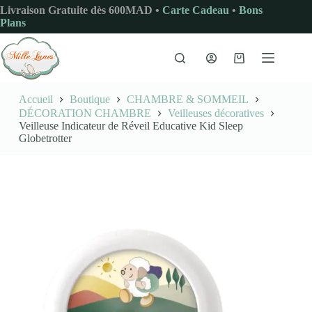
Passer
Livraison Gratuite dès 600MAD •
Carte Cadeau
•
Bons
au
Plans
contenu
Panier
d’achat
Accueil
Boutique
CHAMBRE & SOMMEIL
DÉCORATION CHAMBRE
Veilleuses décoratives
Veilleuse Indicateur de Réveil Educative Kid Sleep
Globetrotter