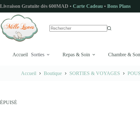
Passer
Livraison Gratuite dès 600MAD •
Carte Cadeau
•
Bons Plans
au
contenu
Aucun
résultat
Accueil
Sorties
Repas & Soin
Chambre & So
Accueil
Boutique
SORTIES & VOYAGES
POU
ÉPUISÉ