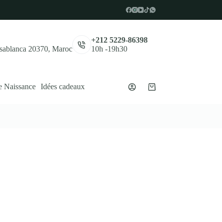
,
+212 5229-86398
asablanca 20370, Maroc
10h -19h30
e Naissance
Idées cadeaux
Panier
d’achat