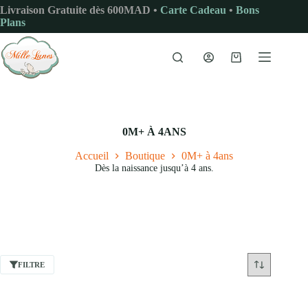
Passer
Livraison Gratuite dès 600MAD •
Carte Cadeau
•
Bons
au
Plans
contenu
Panier
d’achat
0M+ À 4ANS
Accueil
Boutique
0M+ à 4ans
Dès la naissance jusqu’à 4 ans.
FILTRE