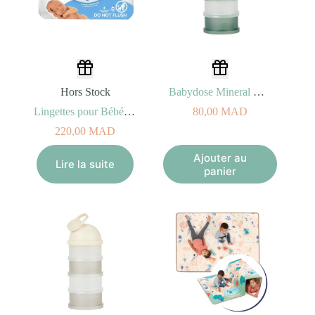
Hors Stock
Babydose Mineral Green Babymoov
Lingettes pour Bébé WaterWipes – Pack 4×60
80,00
MAD
220,00
MAD
Ajouter au
Lire la suite
panier