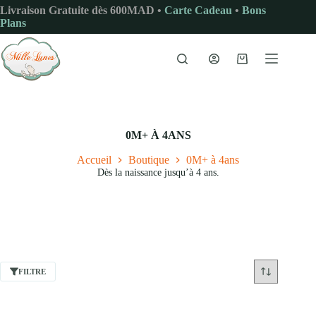
Passer
Livraison Gratuite dès 600MAD •
Carte Cadeau
•
Bons
au
Plans
contenu
Panier
d’achat
0M+ À 4ANS
Accueil
Boutique
0M+ à 4ans
Dès la naissance jusqu’à 4 ans.
FILTRE