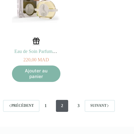
Eau de Soin Parfumée 50ml Sophie La girafe – 0M+
220,00
MAD
Ajouter au
panier
1
2
3
PRÉCÉDENT
SUIVANT