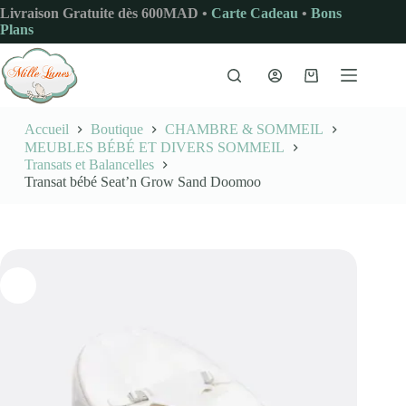
Passer
Livraison Gratuite dès 600MAD •
Carte Cadeau
•
Bons
au
Plans
contenu
Panier
d’achat
Accueil
Boutique
CHAMBRE & SOMMEIL
MEUBLES BÉBÉ ET DIVERS SOMMEIL
Transats et Balancelles
Transat bébé Seat’n Grow Sand Doomoo