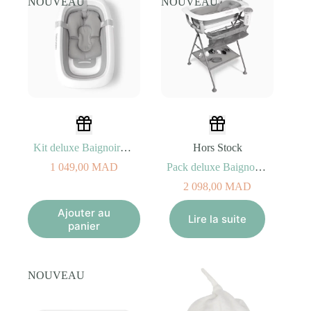
NOUVEAU
NOUVEAU
Kit deluxe Baignoire Gris Pliable pour bébé avec Coussin+Rince-cheveux+Jouets de bain 0M+
Hors Stock
1 049,00
MAD
Pack deluxe Baignoire Gris Pliable pour bébé avec Support+Coussin+Rince-cheveux+Jouets de bain 0M+
2 098,00
MAD
Ajouter au
Lire la suite
panier
NOUVEAU