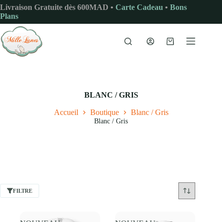
Passer
Livraison Gratuite dès 600MAD •
Carte Cadeau
•
Bons
au
Plans
contenu
Panier
d’achat
BLANC / GRIS
Accueil
Boutique
Blanc / Gris
Blanc / Gris
FILTRE