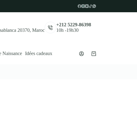
,
+212 5229-86398
asablanca 20370, Maroc
10h -19h30
e Naissance
Idées cadeaux
Panier
d’achat