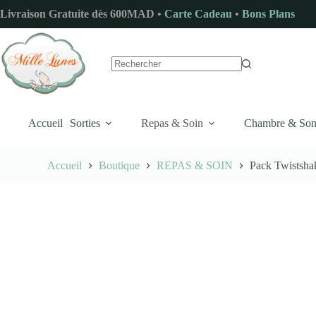
Passer
Livraison Gratuite dès 600MAD •
Carte Cadeau
•
Bons Plans
au
contenu
Aucun
résultat
Accueil
Sorties
Repas & Soin
Chambre & So
Accueil
Boutique
REPAS & SOIN
Pack Twistsha