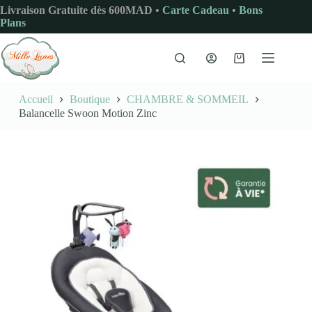
Passer
Livraison Gratuite dès 600MAD •
Carte Cadeau
•
Bons
au
Plans
contenu
Panier
d’achat
Accueil
Boutique
CHAMBRE & SOMMEIL
Balancelle Swoon Motion Zinc