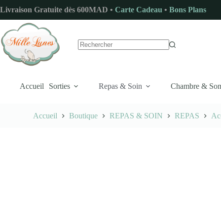
Passer
Livraison Gratuite dès 600MAD •
Carte Cadeau
•
Bons Plans
au
contenu
Aucun
résultat
Accueil
Sorties
Repas & Soin
Chambre & So
Accueil
Boutique
REPAS & SOIN
REPAS
Ac