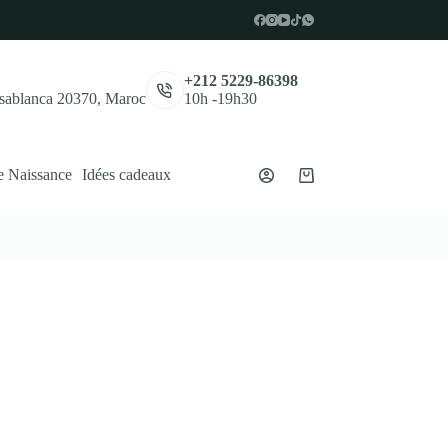
,
+212 5229-86398
asablanca 20370, Maroc
10h -19h30
e Naissance
Idées cadeaux
Panier
d’achat