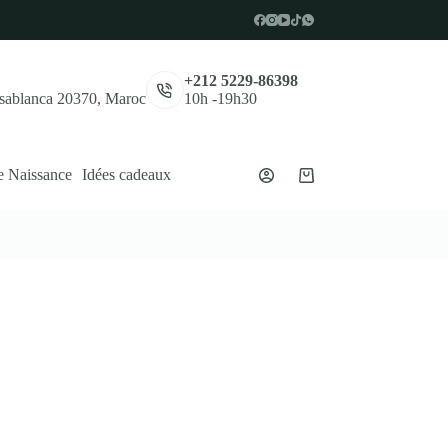
,
+212 5229-86398
asablanca 20370, Maroc
10h -19h30
e Naissance
Idées cadeaux
Panier
d’achat