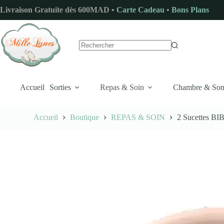
Passer
Livraison Gratuite dès 600MAD •
Carte Cadeau
•
Bons Plans
au
contenu
Aucun
résultat
Accueil
Sorties
Repas & Soin
Chambre & So
Accueil
Boutique
REPAS & SOIN
2 Sucettes BI