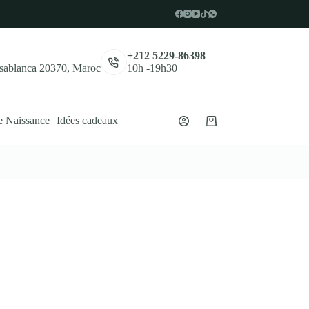
,
+212 5229-86398
asablanca 20370, Maroc
10h -19h30
e Naissance
Idées cadeaux
Panier
d’achat