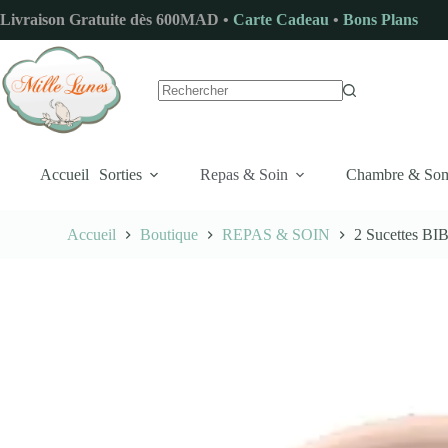
Passer
Livraison Gratuite dès 600MAD •
Carte Cadeau
•
Bons Plans
au
contenu
Aucun
résultat
Accueil
Sorties
Repas & Soin
Chambre & So
Accueil
Boutique
REPAS & SOIN
2 Sucettes BI