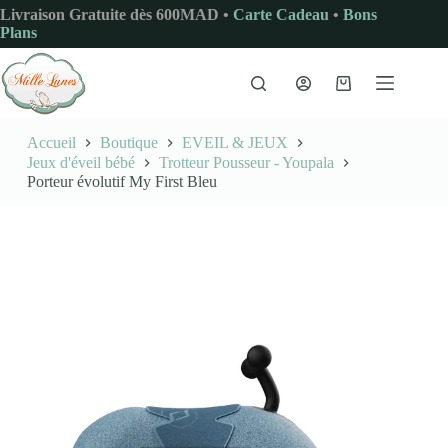
Passer
Livraison Gratuite dès 600MAD •
Carte Cadeau
•
Bons
au
Plans
contenu
Panier
d’achat
Accueil
Boutique
EVEIL & JEUX
Jeux d'éveil bébé
Trotteur Pousseur - Youpala
Porteur évolutif My First Bleu