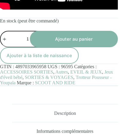
En stock (peut être commandé)
quantité
de
Ajouter au panier
Porteur
évolutif
My
Ajouter à la liste de naissance
First
Bleu
GTIN :
4897033965958
UGS :
96595
Catégories :
ACCESSOIRES SORTIES
,
Autres
,
EVEIL & JEUX
,
Jeux
d'éveil bébé
,
SORTIES & VOYAGES
,
Trotteur Pousseur -
Youpala
Marque :
SCOOT AND RIDE
Description
Informations complémentaires