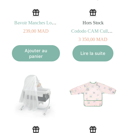
Bavoir Manches Longues Fraise – Twistshake
Hors Stock
239,00
MAD
Cododo CAM Cullami T153 – Gris
3 350,00
MAD
Ajouter au
Lire la suite
panier