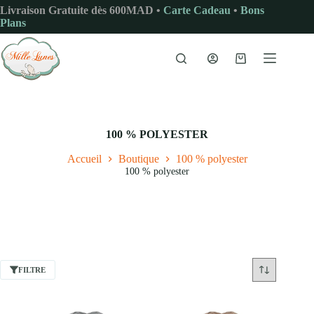
Passer
Livraison Gratuite dès 600MAD •
Carte Cadeau
•
Bons
au
Plans
contenu
Panier
d’achat
100 % POLYESTER
Accueil
Boutique
100 % polyester
100 % polyester
FILTRE