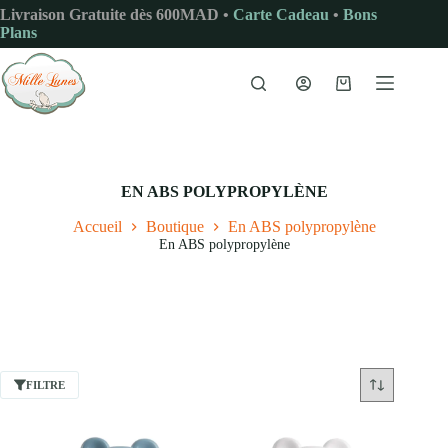
Passer
Livraison Gratuite dès 600MAD •
Carte Cadeau
•
Bons
au
Plans
contenu
Panier
d’achat
EN ABS POLYPROPYLÈNE
Accueil
Boutique
En ABS polypropylène
En ABS polypropylène
FILTRE