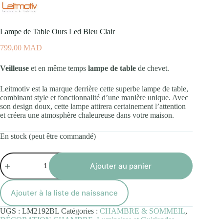
Lampe de Table Ours Led Bleu Clair
799,00
MAD
Veilleuse
et en même temps
lampe de table
de chevet.
Leitmotiv est la marque derrière cette superbe lampe de table,
combinant style et fonctionnalité d’une manière unique. Avec
son design doux, cette lampe attirera certainement l’attention
et créera une atmosphère chaleureuse dans votre maison.
En stock (peut être commandé)
quantité
de
Ajouter au panier
Lampe
de
Table
Ajouter à la liste de naissance
Ours
Led
UGS :
LM2192BL
Catégories :
CHAMBRE & SOMMEIL
,
Bleu