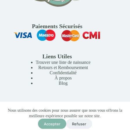
Paiements Sécurisés
Liens Utiles
Trouver une liste de naissance
Retours et Remboursement
Confidentialité
À propos
Blog
Copyright © 2026 Mille Lunes - Création du site :
Baptiste
Nous utilisons des cookies pour nous assurer que nous vous offrons la
Pagès
-
Conditions Générales de Vente
meilleure expérience possible sur notre site.
Lampe de Table Ours Led Bleu Clair
799,00
MAD
Accepter
Refuser
Ajouter au panier
En stock (peut être