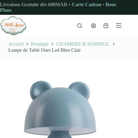
Passer
Livraison Gratuite dès 600MAD •
Carte Cadeau
•
Bons
au
Plans
contenu
Panier
d’achat
Accueil
Boutique
CHAMBRE & SOMMEIL
Lampe de Table Ours Led Bleu Clair