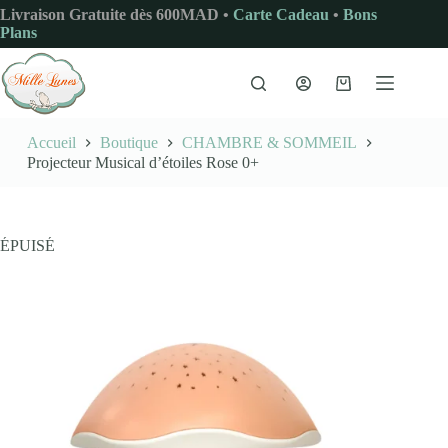
Passer
Livraison Gratuite dès 600MAD •
Carte Cadeau
•
Bons
au
Plans
contenu
Panier
d’achat
Accueil
Boutique
CHAMBRE & SOMMEIL
Projecteur Musical d’étoiles Rose 0+
ÉPUISÉ