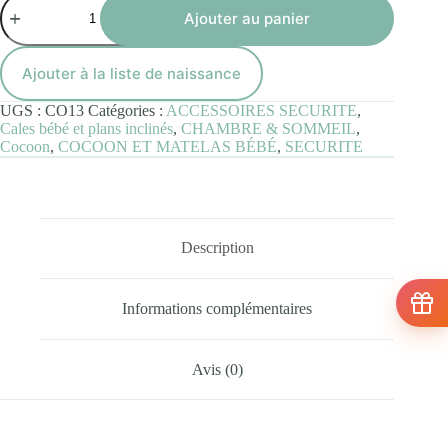
de
Ajouter au panier
Cocoon
Réducteur
de
Ajouter à la liste de naissance
Lit
Tetra
UGS :
CO13
Catégories :
ACCESSOIRES SECURITE
,
Jersey
Cales bébé et plans inclinés
,
CHAMBRE & SOMMEIL
,
Green
Cocoon
,
COCOON ET MATELAS BÉBÉ
,
SECURITE
Description
Informations complémentaires
Avis (0)