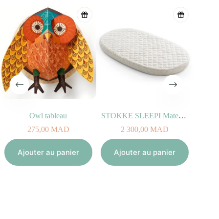
Owl tableau
STOKKE SLEEPI Matelas du lit Bed V2
275,00
MAD
2 300,00
MAD
Aj
Ajouter au panier
Ajouter au panier