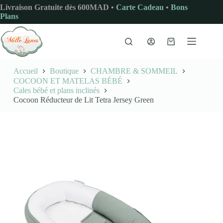
Passer
Livraison Gratuite dès 600MAD •
Carte Cadeau
•
Bons
au
Plans
contenu
Panier
d’achat
Accueil
Boutique
CHAMBRE & SOMMEIL
COCOON ET MATELAS BÉBÉ
Cales bébé et plans inclinés
Cocoon Réducteur de Lit Tetra Jersey Green