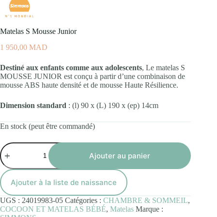
Matelas S Mousse Junior
1 950,00
MAD
Destiné aux enfants comme aux adolescents
, Le matelas S
MOUSSE JUNIOR est conçu à partir d’une combinaison de
mousse ABS haute densité et de mousse Haute Résilience.
Dimension standard
: (l) 90 x (L) 190 x (ep) 14cm
En stock (peut être commandé)
quantité
de
Ajouter au panier
Matelas
S
Mousse
Ajouter à la liste de naissance
Junior
UGS :
24019983-05
Catégories :
CHAMBRE & SOMMEIL
,
COCOON ET MATELAS BÉBÉ
,
Matelas
Marque :