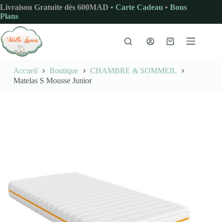
Passer
Livraison Gratuite dès 600MAD •
Carte Cadeau
•
Bons
au
Plans
contenu
Panier
d’achat
Accueil
Boutique
CHAMBRE & SOMMEIL
Matelas S Mousse Junior