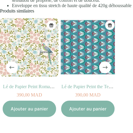
sensation de propreté; de confort et de douceur.
Enveloppe en tissu stretch de haute qualité de 420g déhoussable
Produits similaires
Lé de Papier Peint Romance
Lé de Papier Peint the Teacoks
390,00
MAD
390,00
MAD
Aj
Ajouter au panier
Ajouter au panier