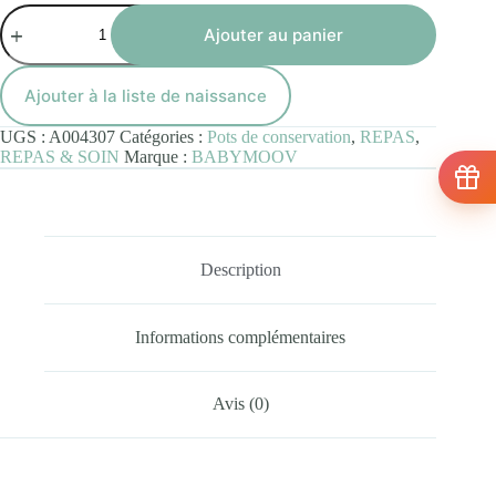
quantité
de
Ajouter au panier
Babybols
Contenants
Alimentaire
Ajouter à la liste de naissance
120ml
(x4)
UGS :
A004307
Catégories :
Pots de conservation
,
REPAS
,
REPAS & SOIN
Marque :
BABYMOOV
Description
Informations complémentaires
Avis (0)