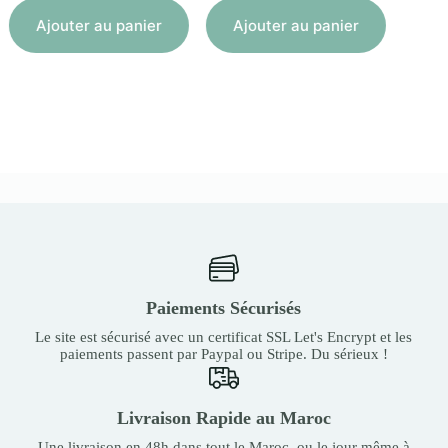
Aj
Ajouter au panier
Ajouter au panier
Paiements Sécurisés
Le site est sécurisé avec un certificat SSL Let's Encrypt et les
paiements passent par Paypal ou Stripe. Du sérieux !
Livraison Rapide au Maroc
Une livraison en 48h dans tout le Maroc, ou le jour même à