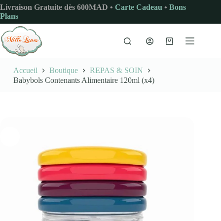
Passer
Livraison Gratuite dès 600MAD •
Carte Cadeau
•
Bons
au
Plans
contenu
Panier
d’achat
Accueil
Boutique
REPAS & SOIN
Babybols Contenants Alimentaire 120ml (x4)