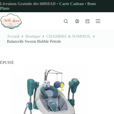
Passer
Livraison Gratuite dès 600MAD •
Carte Cadeau
•
Bons
au
Plans
contenu
Panier
d’achat
Accueil
Boutique
CHAMBRE & SOMMEIL
Balancelle Swoon Bubble Petrole
ÉPUISÉ