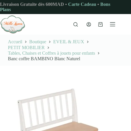
Passer
Livraison Gratuite dès 600MAD •
Carte Cadeau
•
Bons
au
Plans
contenu
Panier
d’achat
Accueil
Boutique
EVEIL & JEUX
PETIT MOBILIER
Tables, Chaises et Coffres à jouets pour enfants
Banc coffre BAMBINO Blanc Naturel