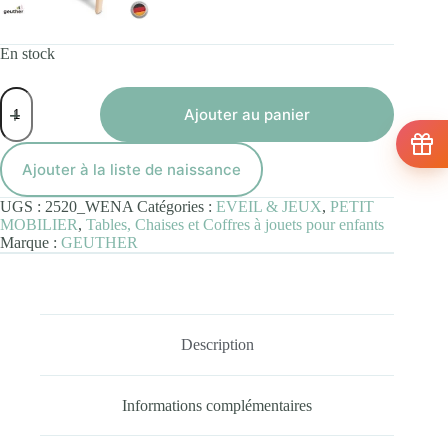
En stock
quantité
de
Ajouter au panier
Banc
coffre
BAMBINO
Ajouter à la liste de naissance
Blanc
Naturel
UGS :
2520_WENA
Catégories :
EVEIL & JEUX
,
PETIT
MOBILIER
,
Tables, Chaises et Coffres à jouets pour enfants
Marque :
GEUTHER
Description
Informations complémentaires