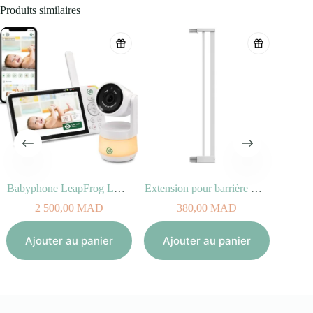
Produits similaires
Babyphone LeapFrog LF925HD 360° avec Wifi et Moniteur
Extension pour barrière Easylock Flat Step – 10 cm
2 500,00
MAD
380,00
MAD
Aj
Ajouter au panier
Ajouter au panier