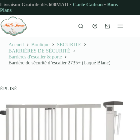
Passer
Livraison Gratuite dès 600MAD •
Carte Cadeau
•
Bons
au
Plans
contenu
Panier
d’achat
Accueil
Boutique
SECURITE
BARRIÈRES DE SÉCURITÉ
Barrières d'escalier & porte
Barrière de sécurité d’escalier 2735+ (Laqué Blanc)
ÉPUISÉ