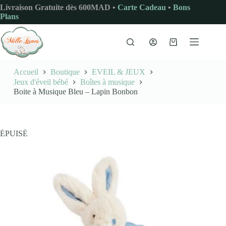
Passer
Livraison Gratuite dès 600MAD •
Carte Cadeau
•
Bons
au
Plans
contenu
Panier
d’achat
Accueil
Boutique
EVEIL & JEUX
Jeux d'éveil bébé
Boîtes à musique
Boite à Musique Bleu – Lapin Bonbon
ÉPUISÉ