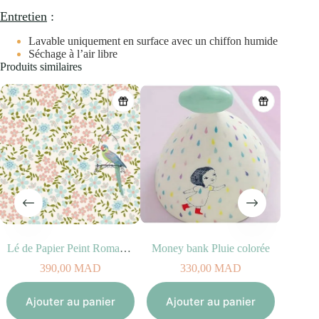
Entretien
:
Lavable uniquement en surface avec un chiffon humide
Séchage à l’air libre
Produits similaires
Lé de Papier Peint Romance
Money bank Pluie colorée
390,00
MAD
330,00
MAD
Aj
Ajouter au panier
Ajouter au panier