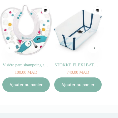
Visière pare shampoing racoon
STOKKE FLEXI BATH Transparent Bleu
S
100,00
MAD
740,00
MAD
Aj
Ajouter au panier
Ajouter au panier