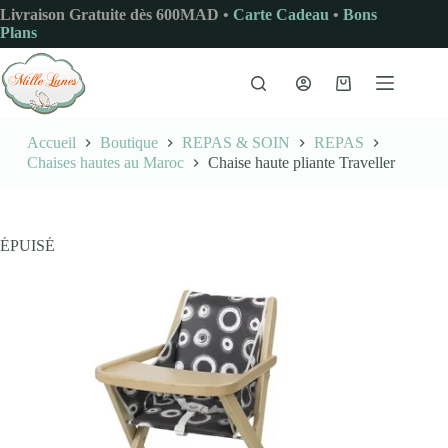
Passer
Livraison Gratuite dès 600MAD •
Carte Cadeau
•
Bons
au
Plans
contenu
Panier
d’achat
Accueil
Boutique
REPAS & SOIN
REPAS
Chaises hautes au Maroc
Chaise haute pliante Traveller
ÉPUISÉ