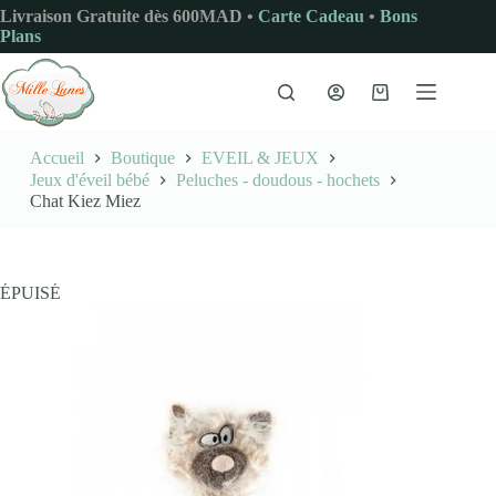
Passer
Livraison Gratuite dès 600MAD •
Carte Cadeau
•
Bons
au
Plans
contenu
Panier
d’achat
Accueil
Boutique
EVEIL & JEUX
Jeux d'éveil bébé
Peluches - doudous - hochets
Chat Kiez Miez
ÉPUISÉ