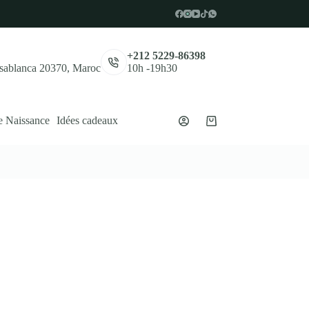
,
+212 5229-86398
asablanca 20370, Maroc
10h -19h30
e Naissance
Idées cadeaux
Panier
d’achat