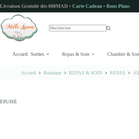
Passer
Livraison Gratuite dès 600MAD •
Carte Cadeau
•
Bons Plans
au
contenu
Aucun
résultat
Accueil
Sorties
Repas & Soin
Chambre & So
Accueil
Boutique
REPAS & SOIN
REPAS
Al
ÉPUISÉ