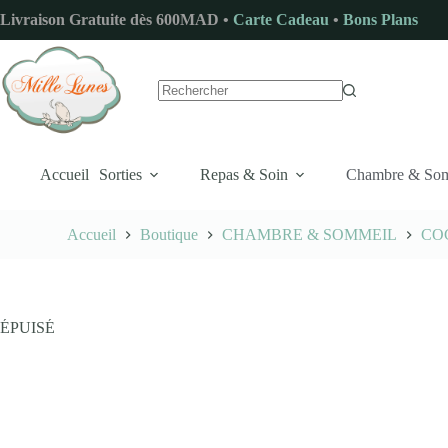
Passer
Livraison Gratuite dès 600MAD •
Carte Cadeau
•
Bons Plans
au
contenu
Aucun
résultat
Accueil
Sorties
Repas & Soin
Chambre & So
Accueil
Boutique
CHAMBRE & SOMMEIL
CO
ÉPUISÉ