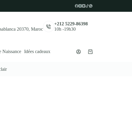
,
+212 5229-86398
asablanca 20370, Maroc
10h -19h30
e Naissance
Idées cadeaux
Panier
d’achat
lair