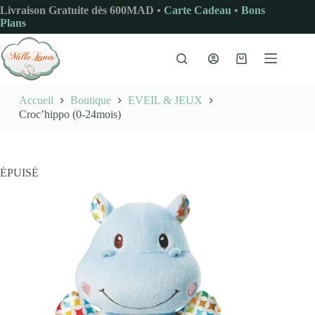
Passer
Livraison Gratuite dès 600MAD •
Carte Cadeau
•
Bons
au
Plans
contenu
Panier
d’achat
Accueil
Boutique
EVEIL & JEUX
Croc’hippo (0-24mois)
ÉPUISÉ