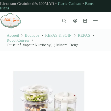
Passer
Livraison Gratuite dès 600MAD •
Carte Cadeau
•
Bons
au
Plans
contenu
Panier
d’achat
Accueil
Boutique
REPAS & SOIN
REPAS
Robot Cuiseur
Cuiseur à Vapeur Nutribaby(+) Mineral Beige