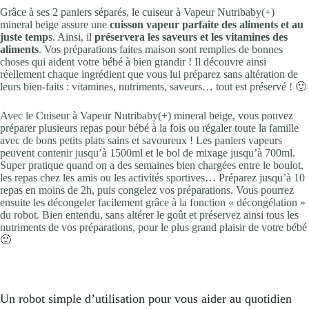
Grâce à ses 2 paniers séparés, le cuiseur à Vapeur Nutribaby(+)
mineral beige assure une
cuisson vapeur parfaite des aliments et au
juste temp
s. Ainsi, il
préservera les saveurs et les vitamines des
aliments
. Vos préparations faites maison sont remplies de bonnes
choses qui aident votre bébé à bien grandir ! Il découvre ainsi
réellement chaque ingrédient que vous lui préparez sans altération de
leurs bien-faits : vitamines, nutriments, saveurs… tout est préservé ! 🙂
Avec le Cuiseur à Vapeur Nutribaby(+) mineral beige, vous pouvez
préparer plusieurs repas pour bébé à la fois ou régaler toute la famille
avec de bons petits plats sains et savoureux ! Les paniers vapeurs
peuvent contenir jusqu’à 1500ml et le bol de mixage jusqu’à 700ml.
Super pratique quand on a des semaines bien chargées entre le boulot,
les repas chez les amis ou les activités sportives… Préparez jusqu’à 10
repas en moins de 2h, puis congelez vos préparations. Vous pourrez
ensuite les décongeler facilement grâce à la fonction « décongélation »
du robot. Bien entendu, sans altérer le goût et préservez ainsi tous les
nutriments de vos préparations, pour le plus grand plaisir de votre bébé
🙂
Un robot simple d’utilisation pour vous aider au quotidien