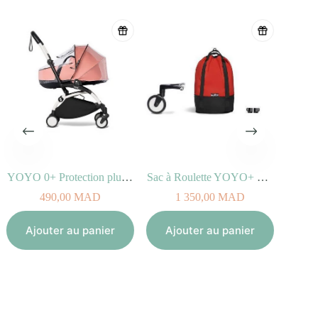
YOYO 0+ Protection pluie nacelle
Sac à Roulette YOYO+ Bag Rouge
1
490,00
MAD
1 350,00
MAD
Aj
Ajouter au panier
Ajouter au panier