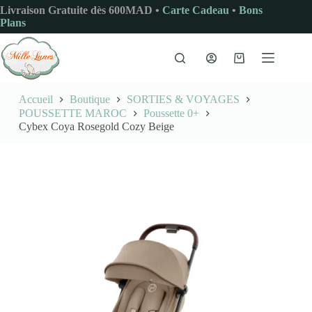
Passer
Livraison Gratuite dès 600MAD •
Carte Cadeau
•
Bons
au
Plans
contenu
Panier
d’achat
Accueil
Boutique
SORTIES & VOYAGES
POUSSETTE MAROC
Poussette 0+
Cybex Coya Rosegold Cozy Beige