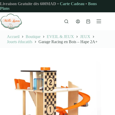
Passer
Livraison Gratuite dès 600MAD •
Carte Cadeau
•
Bons
au
Plans
contenu
Panier
d’achat
Accueil
Boutique
EVEIL & JEUX
JEUX
Jouets éducatifs
Garage Racing en Bois – Hape 2A+