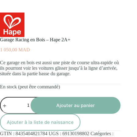
Garage Racing en Bois – Hape 2A+
1 050,00
MAD
Ce garage en bois est aussi une piste de course ultra-rapide où
ils pourront voir les voitures glisser jusqu’à la ligne d’arrivée,
située dans la partie basse du garage.
En stock (peut être commandé)
quantité
de
Ajouter au panier
Garage
Racing
en
Ajouter à la liste de naissance
Bois
-
GTIN :
8435404821784
UGS :
69130198802
Catégories :
Hape