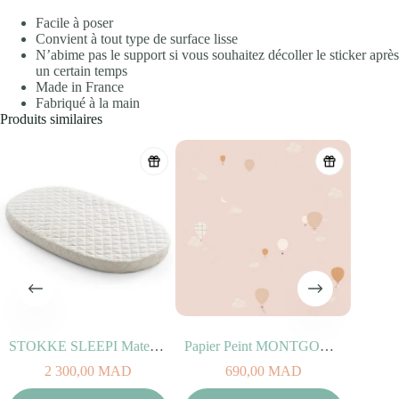
Facile à poser
Convient à tout type de surface lisse
N’abime pas le support si vous souhaitez décoller le sticker après
un certain temps
Made in France
Fabriqué à la main
Produits similaires
STOKKE SLEEPI Matelas du lit Bed V2
Papier Peint MONTGOLFIERES
Money
2 300,00
MAD
690,00
MAD
Aj