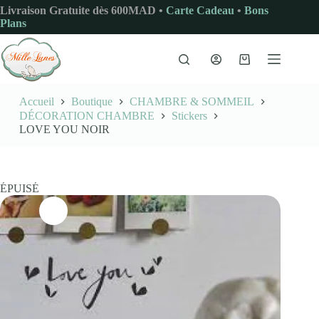
Passer
Livraison Gratuite dès 600MAD •
Carte Cadeau
•
Bons
au
Plans
contenu
Panier
d’achat
Accueil
Boutique
CHAMBRE & SOMMEIL
DÉCORATION CHAMBRE
Stickers
LOVE YOU NOIR
ÉPUISÉ