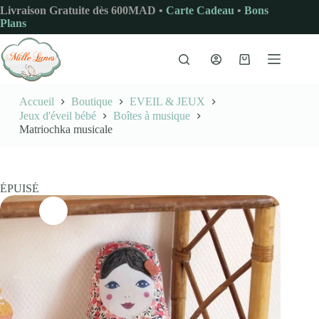
Passer
Livraison Gratuite dès 600MAD •
Carte Cadeau
•
Bons
au
Plans
contenu
Panier
d’achat
Accueil
Boutique
EVEIL & JEUX
Jeux d'éveil bébé
Boîtes à musique
Matriochka musicale
ÉPUISÉ