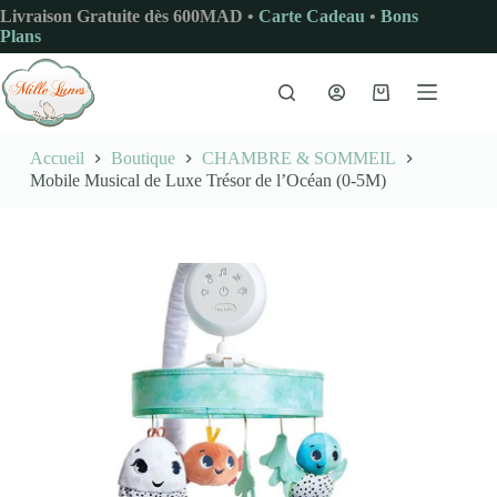
Passer
Livraison Gratuite dès 600MAD •
Carte Cadeau
•
Bons
au
Plans
contenu
Panier
d’achat
Accueil
Boutique
CHAMBRE & SOMMEIL
Mobile Musical de Luxe Trésor de l’Océan (0-5M)