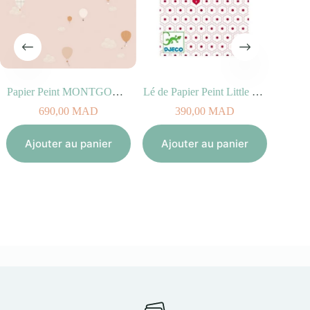
Papier Peint MONTGOLFIERES
Lé de Papier Peint Little Hearts
S
690,00
MAD
390,00
MAD
Ajouter au panier
Ajouter au panier
Aj