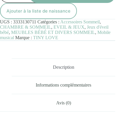
Musical
de
Ajouter à la liste de naissance
Luxe
Trésor
UGS :
3333130711
Catégories :
Accessoires Sommeil
,
de
CHAMBRE & SOMMEIL
,
EVEIL & JEUX
,
Jeux d'éveil
l'Océan
bébé
,
MEUBLES BÉBÉ ET DIVERS SOMMEIL
,
Mobile
(0-
musical
Marque :
TINY LOVE
5M)
Description
Informations complémentaires
Avis (0)